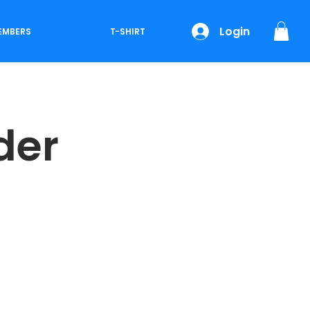
Login
EMBERS
T-SHIRT
der