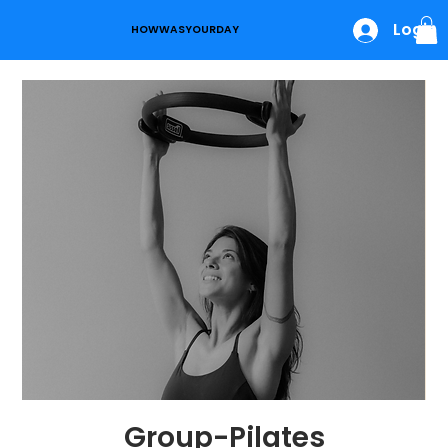
Login
HOWWASYOURDAY
Group-Pilates