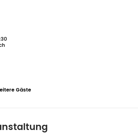
:30
ch
eitere Gäste
anstaltung