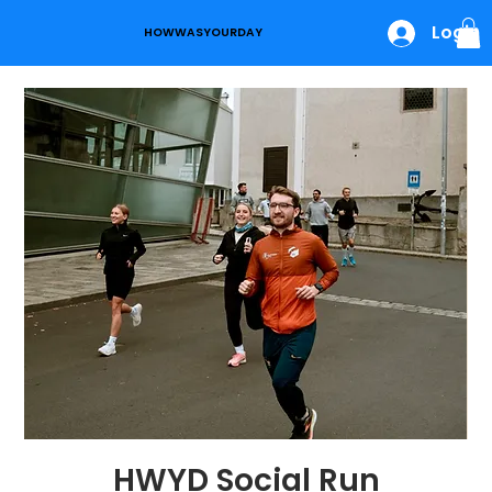
Login
HOWWASYOURDAY
HWYD Social Run