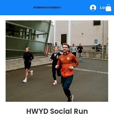
Login
HOWWASYOURDAY
HWYD Social Run