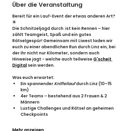
Über die Veranstaltung
Bereit für ein Lauf-Event der etwas anderen Art? 
🌟
Die Schnitzeljagd durch  ist kein Rennen – hier 
zählt Teamgeist, Spaß und ein gutes 
Rätselgespür! Gemeinsam mit Liwest laden wir 
euch zu einer abendlichen Run durch Linz ein, bei 
der ihr nicht nur Kilometer, sondern auch 
Hinweise jagt - welche auch teilweise 
G'scheit 
Digital
 sein werden.
Was euch erwartet:
Ein spannender 
Kniffellauf
 durch Linz (10–15 
km)
4er Teams – bestehend aus 
2 Frauen & 2 
Männern
Lustige Challenges und Rätsel an geheimen 
Checkpoints
Mehr anzeigen