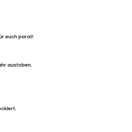
ür euch parat!
ahr austoben.
ckiert.