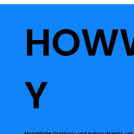
HOW
Y
Monatliche Outdoor- und Indoor-Events, um